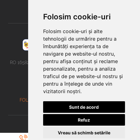
contact@colortuning.ro
Folosim cookie-uri
Folosim cookie-uri și alte
tehnologii de urmărire pentru a
îmbunătăți experiența ta de
navigare pe website-ul nostru,
COLOR TUNING S.R.L.
pentru afișa conținut și reclame
RO 16582215 ; J40/11028/2004 - Str. Mestecăniș nr 1i, Sect 5
personalizate, pentru a analiza
traficul de pe website-ul nostru și
pentru a înțelege de unde vin
vizitatorii noștri.
FOLIE TRANSPARENTA CAROSERIE
COLANTARI
LUCRAREA ZILEI
BLOG
Sunt de acord
Refuz
© Copyright 2026 Color Tuning
Vreau să schimb setările