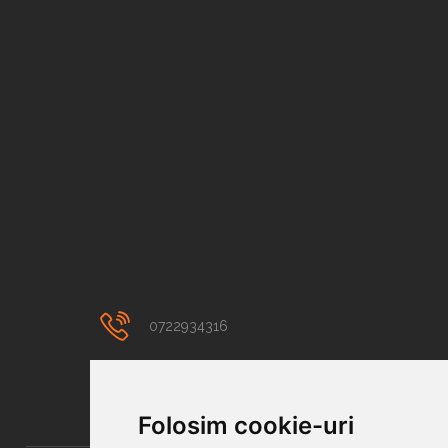
0722934316
contact@colortuning.ro
Folosim cookie-uri