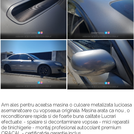
Am ales pentru aceatsa masina o culoare metalizata lucioasa
asemanatoare cu vopseaua originala. Masina arata ca nou , o
reconditionare rapida si de foarte buna calitate Lucrari
efectuate: - spalare si decontaminare vopsea - mici reparatii
de tinichigerie - montaj profesional autocolant premium
ORACAL - certificatde garantie inclus